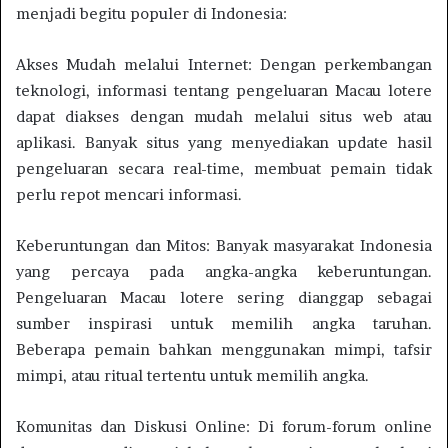
menjadi begitu populer di Indonesia:
Akses Mudah melalui Internet: Dengan perkembangan
teknologi, informasi tentang pengeluaran Macau lotere
dapat diakses dengan mudah melalui situs web atau
aplikasi. Banyak situs yang menyediakan update hasil
pengeluaran secara real-time, membuat pemain tidak
perlu repot mencari informasi.
Keberuntungan dan Mitos: Banyak masyarakat Indonesia
yang percaya pada angka-angka keberuntungan.
Pengeluaran Macau lotere sering dianggap sebagai
sumber inspirasi untuk memilih angka taruhan.
Beberapa pemain bahkan menggunakan mimpi, tafsir
mimpi, atau ritual tertentu untuk memilih angka.
Komunitas dan Diskusi Online: Di forum-forum online