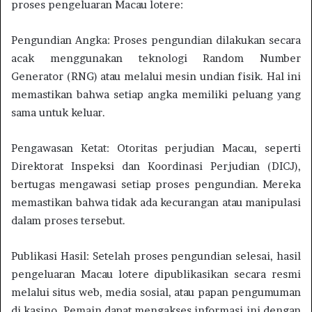
proses pengeluaran Macau lotere:
Pengundian Angka: Proses pengundian dilakukan secara
acak menggunakan teknologi Random Number
Generator (RNG) atau melalui mesin undian fisik. Hal ini
memastikan bahwa setiap angka memiliki peluang yang
sama untuk keluar.
Pengawasan Ketat: Otoritas perjudian Macau, seperti
Direktorat Inspeksi dan Koordinasi Perjudian (DICJ),
bertugas mengawasi setiap proses pengundian. Mereka
memastikan bahwa tidak ada kecurangan atau manipulasi
dalam proses tersebut.
Publikasi Hasil: Setelah proses pengundian selesai, hasil
pengeluaran Macau lotere dipublikasikan secara resmi
melalui situs web, media sosial, atau papan pengumuman
di kasino. Pemain dapat mengakses informasi ini dengan