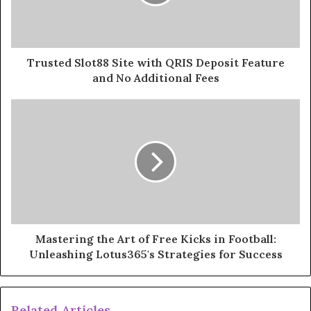
Trusted Slot88 Site with QRIS Deposit Feature
and No Additional Fees
Mastering the Art of Free Kicks in Football:
Unleashing Lotus365's Strategies for Success
Related Articles