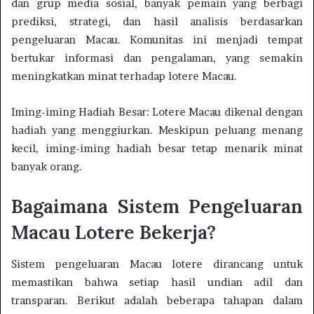
dan grup media sosial, banyak pemain yang berbagi
prediksi, strategi, dan hasil analisis berdasarkan
pengeluaran Macau. Komunitas ini menjadi tempat
bertukar informasi dan pengalaman, yang semakin
meningkatkan minat terhadap lotere Macau.
Iming-iming Hadiah Besar: Lotere Macau dikenal dengan
hadiah yang menggiurkan. Meskipun peluang menang
kecil, iming-iming hadiah besar tetap menarik minat
banyak orang.
Bagaimana Sistem Pengeluaran
Macau Lotere Bekerja?
Sistem pengeluaran Macau lotere dirancang untuk
memastikan bahwa setiap hasil undian adil dan
transparan. Berikut adalah beberapa tahapan dalam