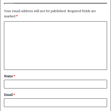
Your email address will not be published.
Required fields are
marked
*
C
o
m
m
e
n
t
Name
*
*
Email
*