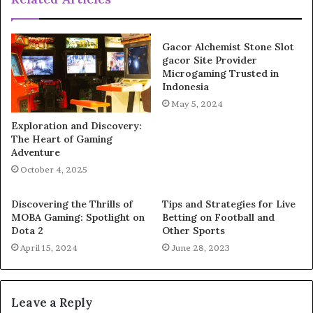
Gacor Alchemist Stone Slot
gacor Site Provider
Microgaming Trusted in
Indonesia
May 5, 2024
Exploration and Discovery:
The Heart of Gaming
Adventure
October 4, 2025
Discovering the Thrills of
Tips and Strategies for Live
MOBA Gaming: Spotlight on
Betting on Football and
Dota 2
Other Sports
April 15, 2024
June 28, 2023
Leave a Reply