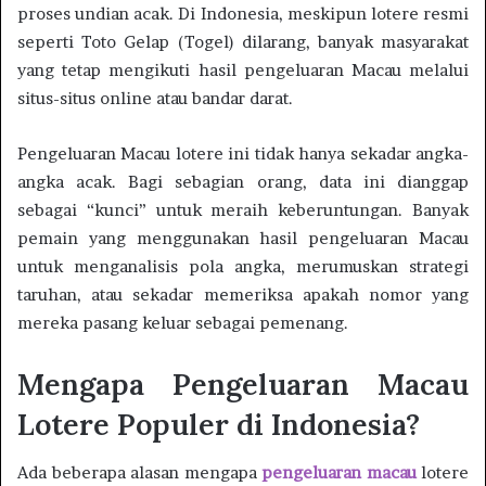
proses undian acak. Di Indonesia, meskipun lotere resmi
seperti Toto Gelap (Togel) dilarang, banyak masyarakat
yang tetap mengikuti hasil pengeluaran Macau melalui
situs-situs online atau bandar darat.
Pengeluaran Macau lotere ini tidak hanya sekadar angka-
angka acak. Bagi sebagian orang, data ini dianggap
sebagai “kunci” untuk meraih keberuntungan. Banyak
pemain yang menggunakan hasil pengeluaran Macau
untuk menganalisis pola angka, merumuskan strategi
taruhan, atau sekadar memeriksa apakah nomor yang
mereka pasang keluar sebagai pemenang.
Mengapa Pengeluaran Macau
Lotere Populer di Indonesia?
Ada beberapa alasan mengapa
pengeluaran macau
lotere